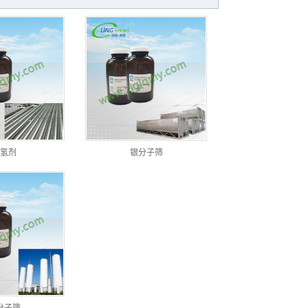
氢剂
银分子筛