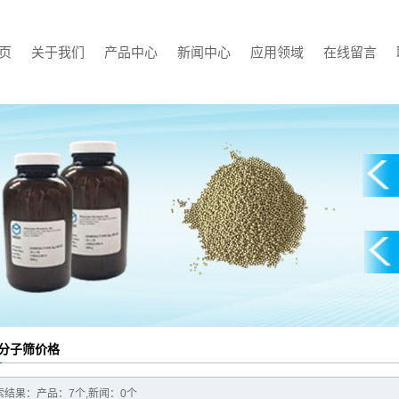
页
关于我们
产品中心
新闻中心
应用领域
在线留言
公司简介
Ag400
公司新闻
槽车
联系我们
银分子筛
行业新闻
低温气瓶
资质证书
吸氢剂
技术知识
真空管道
应用领域
储罐
低温罐箱
分子筛价格
索结果：产品：7个,新闻：0个