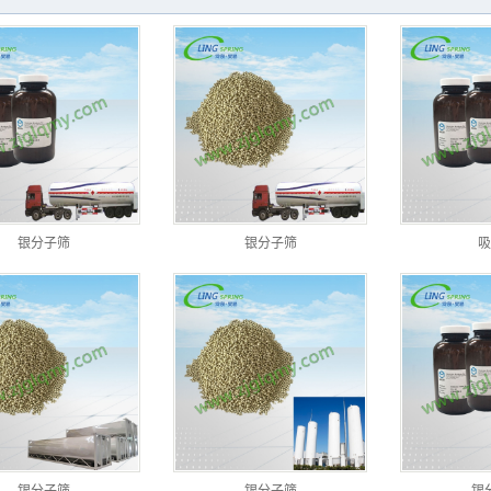
银分子筛
银分子筛
吸