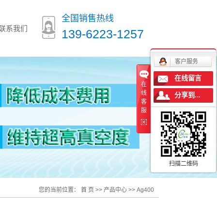
全国销售热线
联系我们
139-6223-1257
客户服务
在线留言
在
线
分享到...
客
服
扫描二维码
您的当前位置：
首 页
>>
产品中心
>>
Ag400