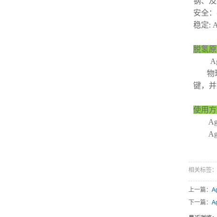
钢、及
安全：
稳定:
脱氢原
Ag4
物理吸
键，并
使用
Ag4
Ag4
相关标签
上一篇：
A
下一篇：
A