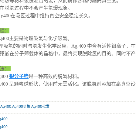
绝热等材料缓慢溢出的氢，从而确保容器的超高真空度。
在脱氢过程中不会产生氢爆现象。
 Ag400在吸氢过程中维持真空安全稳定长久。
理：
00主要是物理吸氢与化学吸氢。
氢的同时与氢发生化学反应，Ag 400 中含有活性银离子，
镶嵌在分子筛载体的晶格中，最终实现脱除氢的目的。同时不产
方法：
00
银分子筛
是一种高效的脱氢材料。
00 呈颗粒球形状，使用前无需活化。该脱氢剂添加在高真空
：
Ag400
,
Ag400价格
,
Ag400批发
g400
g400