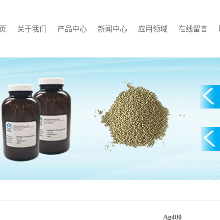
页
关于我们
产品中心
新闻中心
应用领域
在线留言
公司简介
Ag400
公司新闻
槽车
联系我们
银分子筛
行业新闻
低温气瓶
资质证书
吸氢剂
技术知识
真空管道
应用领域
储罐
低温罐箱
Ag400